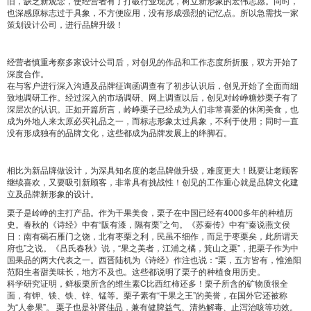
旧，缺乏新观念，使经营者有了打破行业现况，树立新形象的宏伟志愿。同时，
也深感原标志过于具象，不方便应用，没有形成强烈的记忆点。所以急需找一家
策划设计公司，进行品牌升级！
经营者慎重考察多家设计公司后，对创见的作品和工作态度所折服，双方开始了
深度合作。
在与客户进行深入沟通及品牌征询函调查有了初步认识后，创见开始了全面而细
致地调研工作。经过深入的市场调研、网上调查以后，创见对岭峥糖炒栗子有了
深层次的认识。正如开篇所言，岭峥栗子已经成为人们非常喜爱的休闲美食，也
成为外地人来太原必买礼品之一，而标志形象太过具象，不利于使用；同时一直
没有形成独有的品牌文化，这些都成为品牌发展上的绊脚石。
相比为新品牌做设计，为深具知名度的老品牌做升级，难度更大！既要让老顾客
继续喜欢，又要吸引新顾客，非常具有挑战性！创见的工作重心就是品牌文化建
立及品牌新形象的设计。
栗子是岭峥的主打产品。作为干果美食，栗子在中国已经有4000多年的种植历
史。春秋的《诗经》中有“阪有漆，隰有栗”之句。《苏秦传》中有“秦说燕文侯
日：南有碣石雁门之饶，北有枣栗之利，民虽不细作，而足于枣栗矣，此所谓天
府也”之说。《吕氏春秋》说，“果之美者，江浦之橘，箕山之栗”，把栗子作为中
国果品的两大代表之一。西晋陆机为《诗经》作注也说：“栗，五方皆有，惟渔阳
范阳生者甜美味长，地方不及也。这些都说明了栗子的种植食用历史。
科学研究证明，鲜板栗所含的维生素C比西红柿还多！栗子所含的矿物质很全
面，有钾、镁、铁、锌、锰等。栗子素有“干果之王”的美誉，在国外它还被称
为“人参果”。 栗子也是补肾佳品，兼有健脾益气、清热解毒、止泻治咳等功效。