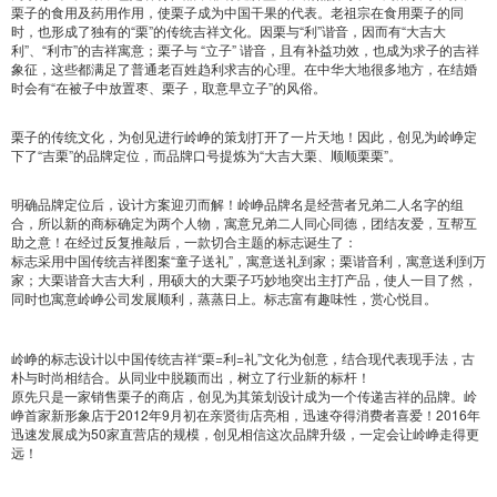
栗子的食用及药用作用，使栗子成为中国干果的代表。老祖宗在食用栗子的同
时，也形成了独有的“栗”的传统吉祥文化。因栗与“利”谐音，因而有“大吉大
利”、“利市”的吉祥寓意；栗子与 “立子” 谐音，且有补益功效，也成为求子的吉祥
象征，这些都满足了普通老百姓趋利求吉的心理。在中华大地很多地方，在结婚
时会有“在被子中放置枣、栗子，取意早立子”的风俗。
栗子的传统文化，为创见进行岭峥的策划打开了一片天地！因此，创见为岭峥定
下了“吉栗”的品牌定位，而品牌口号提炼为“大吉大栗、顺顺栗栗”。
明确品牌定位后，设计方案迎刃而解！岭峥品牌名是经营者兄弟二人名字的组
合，所以新的商标确定为两个人物，寓意兄弟二人同心同德，团结友爱，互帮互
助之意！在经过反复推敲后，一款切合主题的标志诞生了：
标志采用中国传统吉祥图案“童子送礼”，寓意送礼到家；栗谐音利，寓意送利到万
家；大栗谐音大吉大利，用硕大的大栗子巧妙地突出主打产品，使人一目了然，
同时也寓意岭峥公司发展顺利，蒸蒸日上。标志富有趣味性，赏心悦目。
岭峥的标志设计以中国传统吉祥“栗=利=礼”文化为创意，结合现代表现手法，古
朴与时尚相结合。从同业中脱颖而出，树立了行业新的标杆！
原先只是一家销售栗子的商店，创见为其策划设计成为一个传递吉祥的品牌。岭
峥首家新形象店于2012年9月初在亲贤街店亮相，迅速夺得消费者喜爱！2016年
迅速发展成为50家直营店的规模，创见相信这次品牌升级，一定会让岭峥走得更
远！