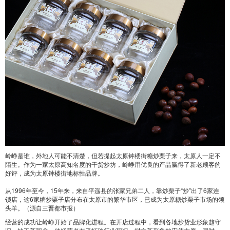
岭峥是谁，外地人可能不清楚，但若提起太原钟楼街糖炒栗子来，太原人一定不
陌生。作为一家太原高知名度的干货炒坊，岭峥用优良的产品赢得了新老顾客的
好评，成为太原钟楼街地标性品牌。
从1996年至今，15年来，来自平遥县的张家兄弟二人，靠炒栗子“炒”出了6家连
锁店，这6家糖炒栗子店分布在太原市的繁华市区，已成为太原糖炒栗子市场的领
头羊。（源自三晋都市报）
经营的成功让岭峥开始了品牌化进程。在开店过程中，看到各地炒货业形象趋守