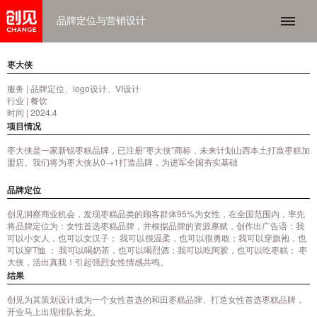
品牌定位与营销设计
枣大侠
服务 | 品牌定位、logo设计、VI设计
行业 | 餐饮
时间 | 2024.4
项目情况
枣大侠是一家新锐枣糕品牌，已注册“枣大侠”商标，未来计划山西本土打造枣糕加
盟店。我们将为枣大侠从0→1打造品牌，为进军全国夯实基础
品牌定位
创见洞察商业机会，发现枣糕品类的顾客群体95%为女性，在全国范围内，率先
将品牌定位为：女性首选枣糕品牌，并根据品牌的资源禀赋，创作出广告语：我
可以小女人，也可以女汉子； 我可以很温柔，也可以很勇敢；我可以穿旗袍，也
可以穿T恤 ； 我可以喝奶茶，也可以喝烈酒；我可以吃阿胶，也可以吃枣糕； 枣
大侠，活出真我！引起强烈女性情感共鸣。
结果
创见为其策划设计成为一个女性首选的和田枣糕品牌、打造女性首选枣糕品牌，
开业马上出现排队长龙。