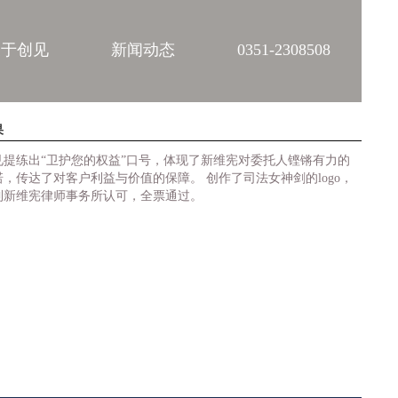
关于创见
新闻动态
0351-2308508
果
见提练出“卫护您的权益”口号，体现了新维宪对委托人铿锵有力的
诺，传达了对客户利益与价值的保障。 创作了司法女神剑的logo，
到新维宪律师事务所认可，全票通过。