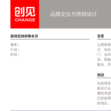
品牌定位与营销设计
新维宪律师事务所
背景
服务 |
山西新维
行业 |
大、综合
时间 |
门、业内
信、勤勉
敬业、开
挑战
在新维宪
新设计企
重的考虑
已经使用
的地位，