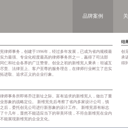
品牌案例
结
宪律师事务，创建于1996年，经过多年发展，已成为省内规模最
创
实力最强、专业化程度最高的律师事务所之一，羸得了司法部
承
同仁和社会各界的广泛赞誉。创业之初的新维宪人秉承：坦诚互
得
尽责、法律至上、客户至尊的服务理念，在律师行业树立了忠实
拓进取、追求正义的企业行象。
律师事务所即将乔迁新址之际。富有追求的新维宪人，做出了重
业形象的战略定位。 新维宪先后考察了省内多家设计公司，慎
之后，委托创见公司进行新形象的设计工作。 新维宪原有标志
了十几年，显然不能适应当下的审美环境，不符合新维宪在业内
不能展现新维宪的企业文化。