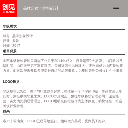
品牌定位与营销设计
华纵餐饮
服务 | 品牌形象设计
行业 | 餐饮
时间 | 2017
项目背景
山西华纵餐饮管理公司旗下公司于2014年成立。目前运营2大品牌，山西派以及
锅时间。山西派开启五家直营店。公司近两年迅速壮大，正逐渐成为山西餐饮新
力量。而这次华纵餐饮希望提升自己的品牌形象，为集团管理公司设计企业形象
LOGO释义
华纵餐饮LOGO，将华与印章结合起来，整体像一个华字的印章，笔画贯通天地
四方，象征纵横华夏之意。LOGO方形端正，象征华纵餐饮管理公司，诚信经
营，实力为先的经营理念。LOGO用明亮的橙色作为主体颜色，明快轻松，符合
餐饮行业特色。
结果
客户非常满意，LOGO已经落地施行。物料大方美观，受到员工好评。